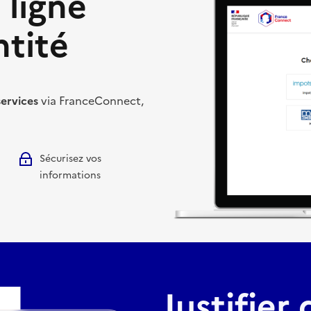
 ligne
ntité
services
via FranceConnect,
Sécurisez vos
informations
Justifier